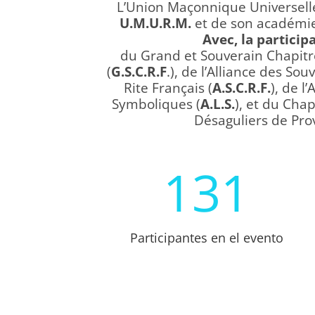
L’Union Maçonnique Universell
U.M.U.R.M.
et de son académi
Avec, la particip
du Grand et Souverain Chapitr
(
G.S.C.R.F
.), de l’Alliance des So
Rite Français (
A.S.C.R.F.
), de l
Symboliques (
A.L.S.
), et du Cha
Désaguliers de Pro
131
Participantes en el evento