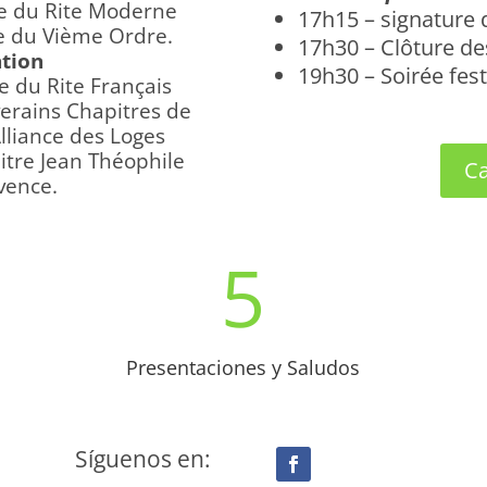
e du Rite Moderne
17h15 – signature 
e du Vième Ordre.
17h30 – Clôture de
ation
19h30 – Soirée fest
e du Rite Français
uverains Chapitres de
’Alliance des Loges
pitre Jean Théophile
Ca
vence.
5
Presentaciones y Saludos
Síguenos en: