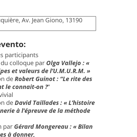
uière, Av. Jean Giono, 13190
evento:
s participants
 du colloque par
Olga Vallejo : «
ipes et valeurs de l’U.M.U.R.M. »
on de
Robert Guinot : “Le rite des
 le connait-on ?
”
ivial
on de
David Taillades :
« L’histoire
nerie à l’épreuve de la méthode
n par
Gérard Mongereau
: « Bilan
tes à donner,