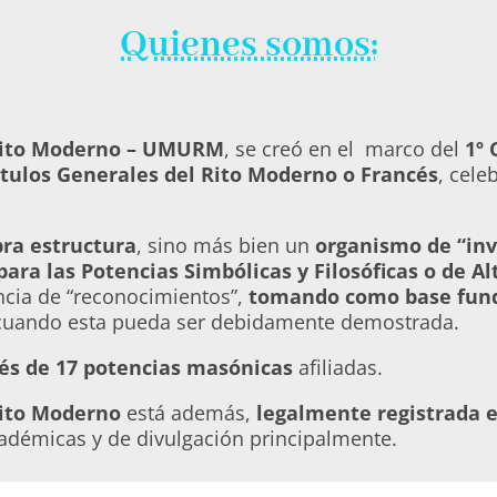
Quienes somos:
 Rito Moderno – UMURM
, se creó en el marco del
1º 
tulos Generales del Rito Moderno o Francés
, cele
ra estructura
, sino más bien un
organismo de “inv
para las Potencias Simbólicas y Filosóficas o de A
ancia de “reconocimientos”,
tomando como base fund
 cuando esta pueda ser debidamente demostrada.
vés de 17 potencias masónicas
afiliadas.
Rito Moderno
está además,
legalmente registrada 
cadémicas y de divulgación principalmente.